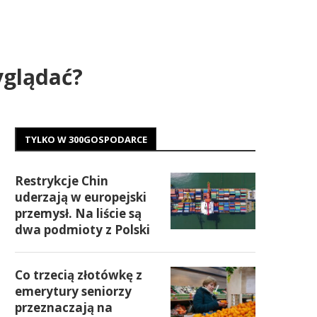
yglądać?
TYLKO W 300GOSPODARCE
Restrykcje Chin
uderzają w europejski
przemysł. Na liście są
dwa podmioty z Polski
Co trzecią złotówkę z
emerytury seniorzy
przeznaczają na