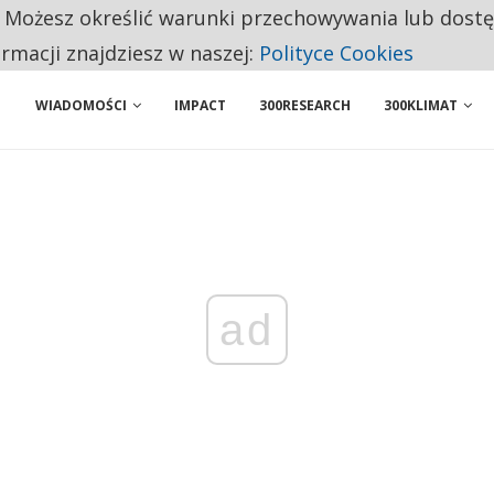
. Możesz określić warunki przechowywania lub dost
ENIA. WIELU KANDYDATÓW NIE ROZPOCZYNA PRACY
ormacji znajdziesz w naszej:
Polityce Cookies
WIADOMOŚCI
IMPACT
300RESEARCH
300KLIMAT
ad