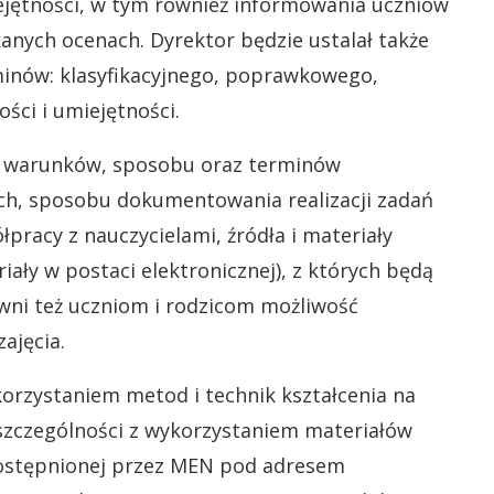
iejętności, w tym również informowania uczniów
anych ocenach. Dyrektor będzie ustalał także
inów: klasyfikacyjnego, poprawkowego,
ci i umiejętności.
a warunków, sposobu oraz terminów
, sposobu dokumentowania realizacji zadań
pracy z nauczycielami, źródła i materiały
iały w postaci elektronicznej), z których będą
ewni też uczniom i rodzicom możliwość
ajęcia.
korzystaniem metod i technik kształcenia na
szczególności z wykorzystaniem materiałów
dostępnionej przez MEN pod adresem