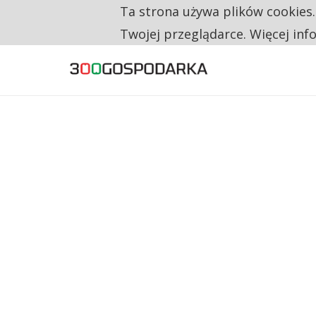
Ta strona używa plików cookies
TYLKO U NAS
NA JEDEN WAKAT PRZYPADAJĄ 62 ZGŁOSZ
Twojej przeglądarce. Więcej inf