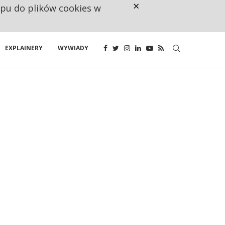
×
ępu do plików cookies w
160 ZNAKÓW TO ZA MAŁO. FUND
EXPLAINERY
WYWIADY