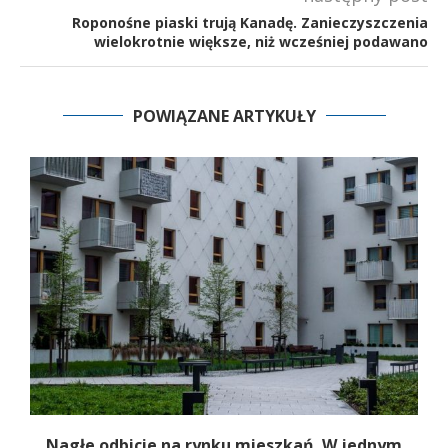
Roponośne piaski trują Kanadę. Zanieczyszczenia
wielokrotnie większe, niż wcześniej podawano
POWIĄZANE ARTYKUŁY
Nagłe odbicie na rynku mieszkań. W jednym