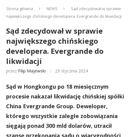
Strona główna
NEWS
Sąd zdecydował w sprawie
największego chińskiego developera. Evergrande do likwidacji
Sąd zdecydował w sprawie
największego chińskiego
developera. Evergrande do
likwidacji
przez
Filip Majewski
29 stycznia 2024
Sąd w Hongkongu po 18 miesięcznym
procesie nakazał likwidację chińskiej spółki
China Evergrande Group. Deweloper,
którego wszystkie zaległe zobowiązania
sięgają ponad 300 mld dolarów, utracił
szansę przekonania sądu o wiarygodności