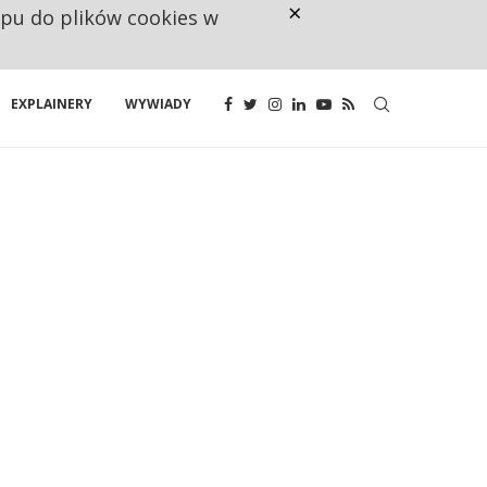
×
ępu do plików cookies w
160 ZNAKÓW TO ZA MAŁO. FUND
EXPLAINERY
WYWIADY