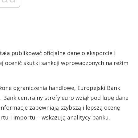
ała publikować oficjalne dane o eksporcie i
iej ocenić skutki sankcji wprowadzonych na reżim
ożone ograniczenia handlowe, Europejski Bank
e. Bank centralny strefy euro wziął pod lupę dane
 informacje zapewniają szybszą i lepszą ocenę
tu i importu – wskazują analitycy banku.