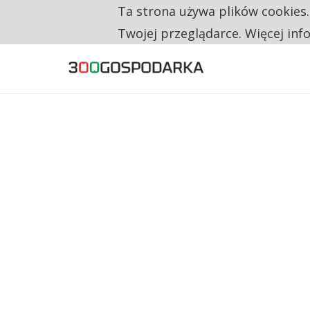
Ta strona używa plików cookies
TYLKO U NAS
NA JEDEN WAKAT PRZYPADAJĄ 62 ZGŁOSZ
Twojej przeglądarce. Więcej inf