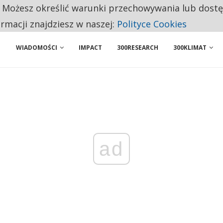
. Możesz określić warunki przechowywania lub dost
ENIA. WIELU KANDYDATÓW NIE ROZPOCZYNA PRACY
ormacji znajdziesz w naszej:
Polityce Cookies
WIADOMOŚCI
IMPACT
300RESEARCH
300KLIMAT
ad