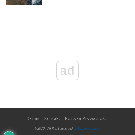
ad
O nas
Kontakt
Polityka Prywatności
@2020 - All Right Reserved.
300gospodarka.pl