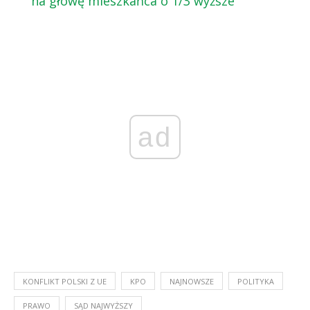
na głowę mieszkańca o 1/3 wyższe
ad
KONFLIKT POLSKI Z UE
KPO
NAJNOWSZE
POLITYKA
PRAWO
SĄD NAJWYŻSZY