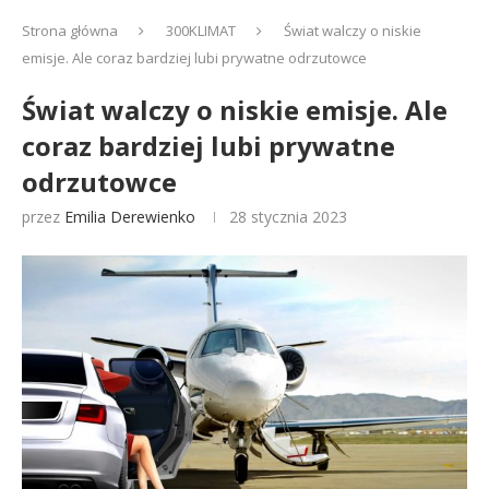
Strona główna
300KLIMAT
Świat walczy o niskie
emisje. Ale coraz bardziej lubi prywatne odrzutowce
Świat walczy o niskie emisje. Ale
coraz bardziej lubi prywatne
odrzutowce
przez
Emilia Derewienko
28 stycznia 2023