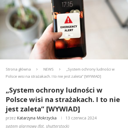
Strona główna
NEWS
„System ochrony ludności w
Polsce wisi na strażakach. I to nie jest zaleta” [WYWIAD]
„System ochrony ludności w
Polsce wisi na strażakach. I to nie
jest zaleta” [WYWIAD]
przez
Katarzyna Mokrzycka
13 czerwca 2024
system alarmowy (fot. shutterstock)