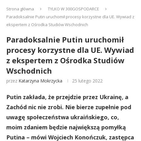
Strona główna
TYLKO W 300GOSPODARCE
Paradoksalnie Putin uruchomił procesy korzystne dla UE. Wywiad z
ekspertem z Ośrodka Studiów Wschodnich
Paradoksalnie Putin uruchomił
procesy korzystne dla UE. Wywiad
z ekspertem z Ośrodka Studiów
Wschodnich
przez
Katarzyna Mokrzycka
25 lutego 2022
Putin zakłada, że przejdzie przez Ukrainę, a
Zachód nic nie zrobi. Nie bierze zupełnie pod
uwagę społeczeństwa ukraińskiego, co,
moim zdaniem będzie największą pomyłką
Putina – mówi Wojciech Konończuk, zastępca