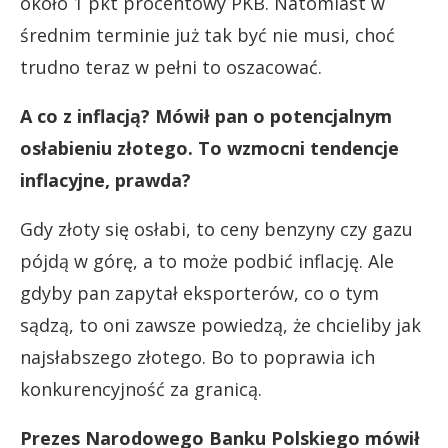
około 1 pkt procentowy PKB. Natomiast w
średnim terminie już tak być nie musi, choć
trudno teraz w pełni to oszacować.
A co z inflacją? Mówił pan o potencjalnym
osłabieniu złotego. To wzmocni tendencje
inflacyjne, prawda?
Gdy złoty się osłabi, to ceny benzyny czy gazu
pójdą w górę, a to może podbić inflację. Ale
gdyby pan zapytał eksporterów, co o tym
sądzą, to oni zawsze powiedzą, że chcieliby jak
najsłabszego złotego. Bo to poprawia ich
konkurencyjność za granicą.
Prezes Narodowego Banku Polskiego mówił