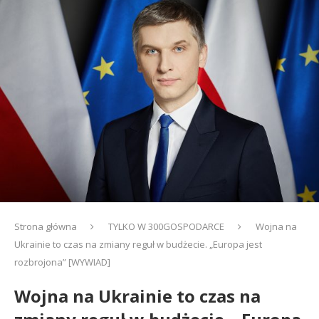
Strona główna
TYLKO W 300GOSPODARCE
Wojna na
Ukrainie to czas na zmiany reguł w budżecie. „Europa jest
rozbrojona” [WYWIAD]
Wojna na Ukrainie to czas na