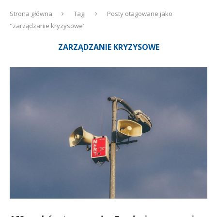
Strona główna
Tagi
Posty otagowane jako
"zarządzanie kryzysowe"
ZARZĄDZANIE KRYZYSOWE