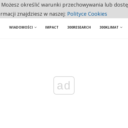
. Możesz określić warunki przechowywania lub dost
NIORZY PRZEZNACZAJĄ NA PODSTAWOWE ZAKUPY
ormacji znajdziesz w naszej:
Polityce Cookies
WIADOMOŚCI
IMPACT
300RESEARCH
300KLIMAT
ad