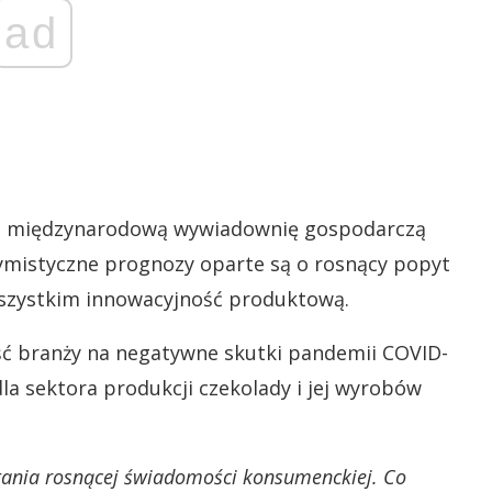
ad
zez międzynarodową wywiadownię gospodarczą
ymistyczne prognozy oparte są o rosnący popyt
wszystkim innowacyjność produktową.
ć branży na negatywne skutki pandemii COVID-
la sektora produkcji czekolady i jej wyrobów
tania rosnącej świadomości konsumenckiej. Co