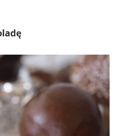
oladę