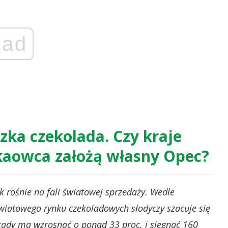
ad
zka czekolada. Czy kraje
akaowca założą własny Opec?
k rośnie na fali światowej sprzedaży. Wedle
wiatowego rynku czekoladowych słodyczy szacuje się
kady ma wzrosnąć o ponad 33 proc. i sięgnąć 160