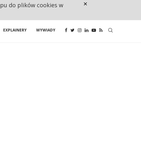
×
ępu do plików cookies w
NA JEDEN WAKAT PRZYPADAJĄ 
EXPLAINERY
WYWIADY