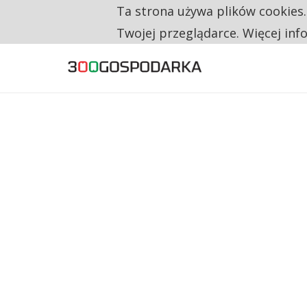
Ta strona używa plików cookies
TYLKO U NAS
CO TRZECIĄ ZŁOTÓWKĘ Z EMERYTURY SE
Twojej przeglądarce. Więcej inf