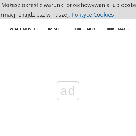
. Możesz określić warunki przechowywania lub dost
ENIA. WIELU KANDYDATÓW NIE ROZPOCZYNA PRACY
ormacji znajdziesz w naszej:
Polityce Cookies
WIADOMOŚCI
IMPACT
300RESEARCH
300KLIMAT
ad