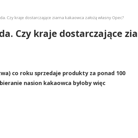
da. Czy kraje dostarczające ziarna kakaowca założą własny Opec?
da. Czy kraje dostarczające z
wa) co roku sprzedaje produkty za ponad 100
zbieranie nasion kakaowca byłoby więc