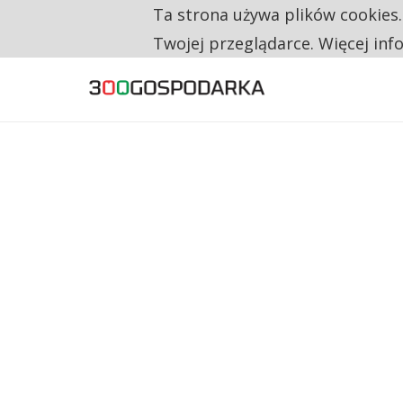
Ta strona używa plików cookies
TYLKO U NAS
NA JEDEN WAKAT PRZYPADAJĄ 62 ZGŁOSZ
Twojej przeglądarce. Więcej inf