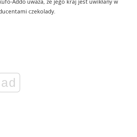
ufo-Addo uważa, że jego kraj jest uwikłany w
oducentami czekolady.
ad