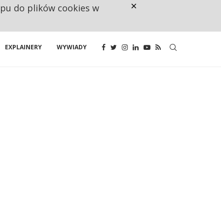
×
ępu do plików cookies w
160 ZNAKÓW TO ZA MAŁO. FUND
EXPLAINERY
WYWIADY