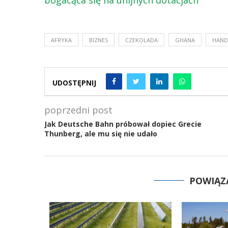
bogacąca się na unijnych dotacjach
AFRYKA
BIZNES
CZEKOLADA
GHANA
HAND
UDOSTĘPNIJ
poprzedni post
Jak Deutsche Bahn próbował dopiec Grecie
Thunberg, ale mu się nie udało
POWIĄZ