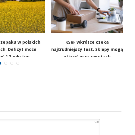
rzepaku w polskich
KSeF wkrótce czeka
ach. Deficyt może
najtrudniejszy test. Sklepy mogą
ąć 1,3 mln ton
utknąć przy zwrotach
500