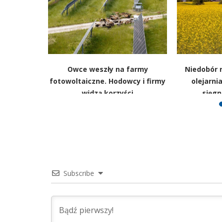
ie, ale nie
Owce weszły na farmy
Niedobór 
 czekolady
fotowoltaiczne. Hodowcy i firmy
olejarni
mpo
widzą korzyści
sięgn
Subscribe