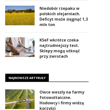
Niedobór rzepaku w
polskich olejarniach.
Deficyt może sięgnąć 1,3
mln ton
KSeF wkrótce czeka
najtrudniejszy test.
Sklepy mogą utknąć
przy zwrotach
NAJNOWSZE ARTYKUŁY
Owce weszły na farmy
fotowoltaiczne.
Hodowcy i firmy widzą
korzyści