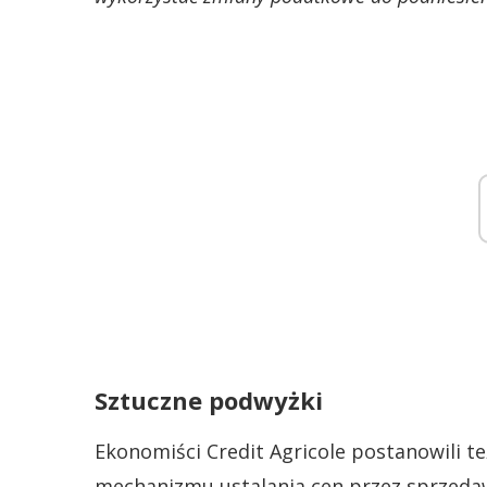
Sztuczne podwyżki
Ekonomiści Credit Agricole postanowili t
mechanizmu ustalania cen przez sprzedaw