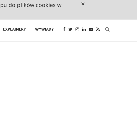
×
ępu do plików cookies w
160 ZNAKÓW TO ZA MAŁO. FUND
EXPLAINERY
WYWIADY