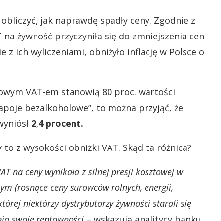
c obliczyć, jak naprawdę spadły ceny. Zgodnie z
T na żywność przyczyniła się do zmniejszenia cen
ie z ich wyliczeniami, obniżyło inflację w Polsce o
rowym VAT-em stanowią 80 proc. wartości
apoje bezalkoholowe”, to można przyjąć, że
wyniósł
2,4 procent.
 to z wysokości obniżki VAT. Skąd ta różnica?
T na ceny wynikała z silnej presji kosztowej w
ym (rosnące ceny surowców rolnych, energii,
órej niektórzy dystrybutorzy żywności starali się
ia swoje rentowności
– wskazują analitycy banku.