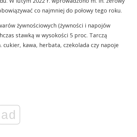
ądu. W lutym 2022 r. wprowadzono m. in. zerowy
obowiązywać co najmniej do połowy tego roku.
warów żywnościowych (żywności i napojów
czas stawką w wysokości 5 proc. Tarczą
n. cukier, kawa, herbata, czekolada czy napoje
ad