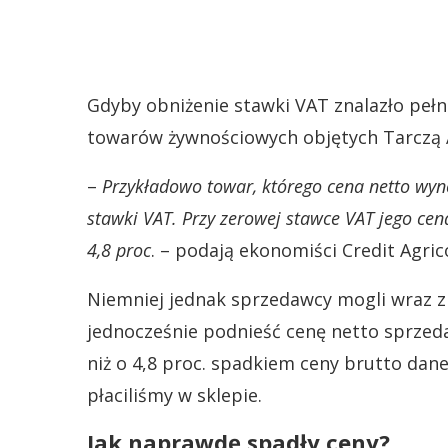
Gdyby obniżenie stawki VAT znalazło pełn
towarów żywnościowych objętych Tarczą An
–
Przykładowo towar, którego cena netto wyno
stawki VAT. Przy zerowej stawce VAT jego cena
4,8 proc
. – podają ekonomiści Credit Agric
Niemniej jednak sprzedawcy mogli wraz z
jednocześnie podnieść cenę netto sprze
niż o 4,8 proc. spadkiem ceny brutto dan
płaciliśmy w sklepie.
Jak naprawdę spadły ceny?