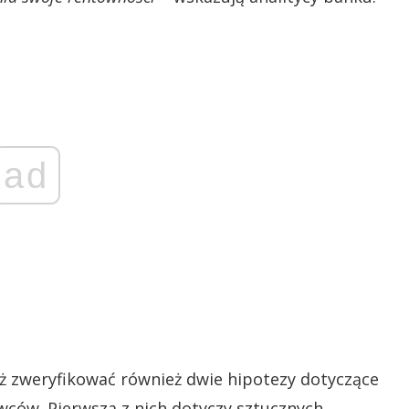
ad
eż zweryfikować również dwie hipotezy dotyczące
ców. Pierwsza z nich dotyczy sztucznych