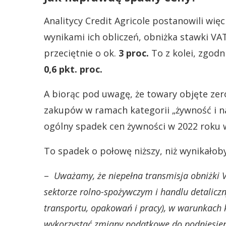
Analitycy Credit Agricole postanowili wię
wynikami ich obliczeń, obniżka stawki VA
przeciętnie o ok.
3 proc.
To z kolei, zgodn
0,6 pkt. proc.
A biorąc pod uwagę, że towary objęte ze
zakupów w ramach kategorii „żywność i n
ogólny spadek cen żywności w 2022 roku 
To spadek o połowę niższy, niż wynikałoby
–
Uważamy, że niepełna transmisja obniżki VA
sektorze rolno-spożywczym i handlu detaliczn
transportu, opakowań i pracy), w warunkach kt
wykorzystać zmiany podatkowe do podniesien