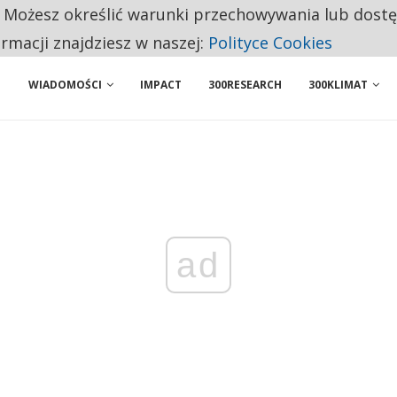
. Możesz określić warunki przechowywania lub dost
ENIA. WIELU KANDYDATÓW NIE ROZPOCZYNA PRACY
ormacji znajdziesz w naszej:
Polityce Cookies
WIADOMOŚCI
IMPACT
300RESEARCH
300KLIMAT
ad