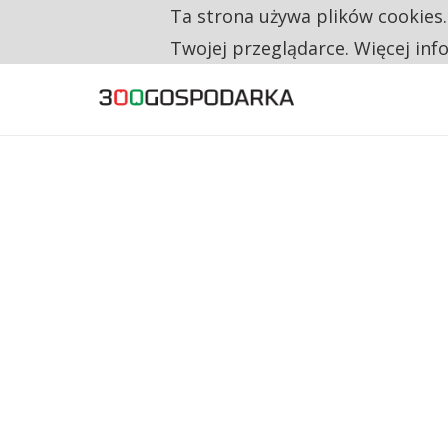
Ta strona używa plików cookies
TYLKO U NAS
NA JEDEN WAKAT PRZYPADAJĄ 62 ZGŁOSZ
Twojej przeglądarce. Więcej inf