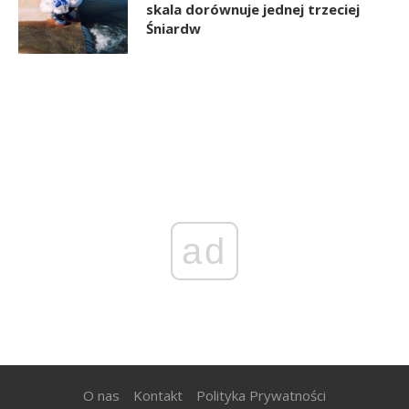
skala dorównuje jednej trzeciej
Śniardw
ad
O nas
Kontakt
Polityka Prywatności