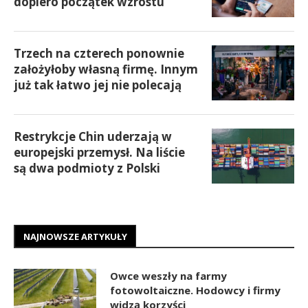
dopiero początek wzrostu
Trzech na czterech ponownie
założyłoby własną firmę. Innym
już tak łatwo jej nie polecają
Restrykcje Chin uderzają w
europejski przemysł. Na liście
są dwa podmioty z Polski
NAJNOWSZE ARTYKUŁY
Owce weszły na farmy
fotowoltaiczne. Hodowcy i firmy
widzą korzyści