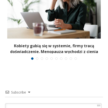
a
Kobiety gubią się w systemie, firmy tracą
6
doświadczenie. Menopauza wychodzi z cienia
Subscribe
500