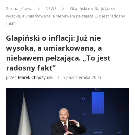
Strona główna
NEWS
Glapiński o inflacji: Już nie
wysoka, a umiarkowana, a niebawem pełzająca. „To jest radosny
fakt”
Glapiński o inflacji: Już nie
wysoka, a umiarkowana, a
niebawem pełzająca. „To jest
radosny fakt”
przez
Marek Chądzyński
5 października 2023