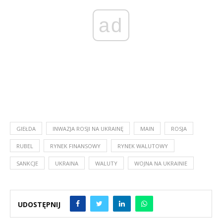
ad
GIEŁDA
INWAZJA ROSJI NA UKRAINĘ
MAIN
ROSJA
RUBEL
RYNEK FINANSOWY
RYNEK WALUTOWY
SANKCJE
UKRAINA
WALUTY
WOJNA NA UKRAINIE
UDOSTĘPNIJ