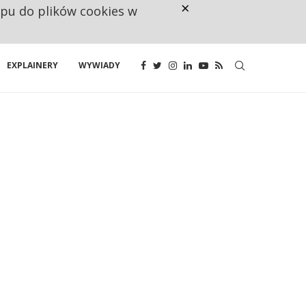
×
ępu do plików cookies w
NA JEDEN WAKAT PRZYPADAJĄ 
EXPLAINERY
WYWIADY