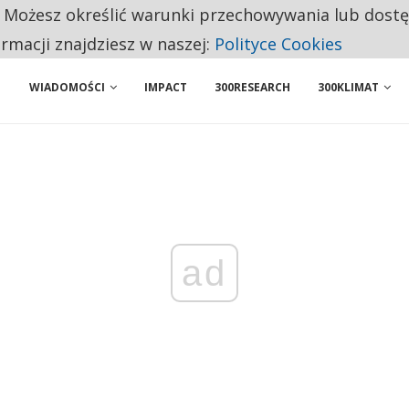
. Możesz określić warunki przechowywania lub dost
NIORZY PRZEZNACZAJĄ NA PODSTAWOWE ZAKUPY
ormacji znajdziesz w naszej:
Polityce Cookies
WIADOMOŚCI
IMPACT
300RESEARCH
300KLIMAT
ad