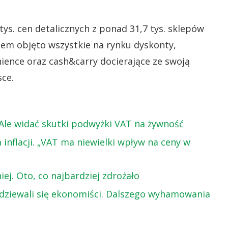
tys. cen detalicznych z ponad 31,7 tys. sklepów
iem objęto wszystkie na rynku dyskonty,
ience oraz cash&carry docierające ze swoją
ce.
 Ale widać skutki podwyżki VAT na żywność
inflacji. „VAT ma niewielki wpływ na ceny w
iej. Oto, co najbardziej zdrożało
odziewali się ekonomiści. Dalszego wyhamowania