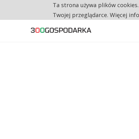
Ta strona używa plików cookies
TYLKO U NAS
CO TRZECIĄ ZŁOTÓWKĘ Z EMERYTURY SE
Twojej przeglądarce. Więcej inf