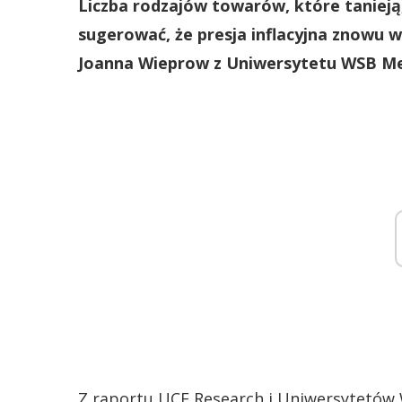
Liczba rodzajów towarów, które tanieją
sugerować, że presja inflacyjna znowu 
Joanna Wieprow z Uniwersytetu WSB Me
Z raportu UCE Research i Uniwersytetów 