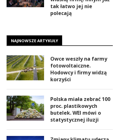
tak łatwo jej nie
polecają
NAJNOWSZE ARTYKUŁY
Owce weszły na farmy
fotowoltaiczne.
Hodowcy i firmy widzą
korzyści
Polska miała zebrać 100
proc. plastikowych
butelek. WEI mówi o
statystycznej iluzji
Zmiany klimatu uderzą