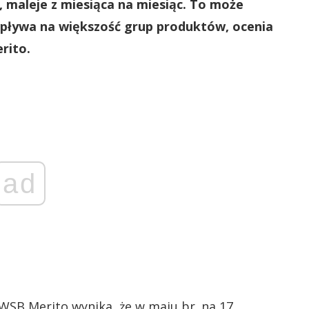
, maleje z miesiąca na miesiąc. To może
wpływa na większość grup produktów, ocenia
rito.
ad
WSB Merito wynika, że w maju br. na 17