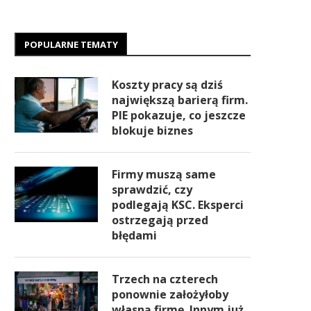
POPULARNE TEMATY
Koszty pracy są dziś
największą barierą firm.
PIE pokazuje, co jeszcze
blokuje biznes
Firmy muszą same
sprawdzić, czy
podlegają KSC. Eksperci
ostrzegają przed
błędami
Trzech na czterech
ponownie założyłoby
własną firmę. Innym już