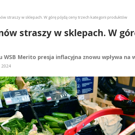
 znów straszy w sklepach. W górę pójdą ceny trzech kategorii produktów
 znów straszy w sklepach. W gó
 WSB Merito presja inflacyjna znowu wpływa na 
 2024