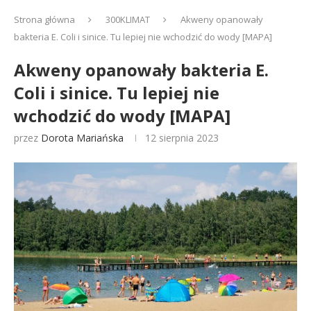
Strona główna
300KLIMAT
Akweny opanowały
bakteria E. Coli i sinice. Tu lepiej nie wchodzić do wody [MAPA]
Akweny opanowały bakteria E.
Coli i sinice. Tu lepiej nie
wchodzić do wody [MAPA]
przez
Dorota Mariańska
12 sierpnia 2023