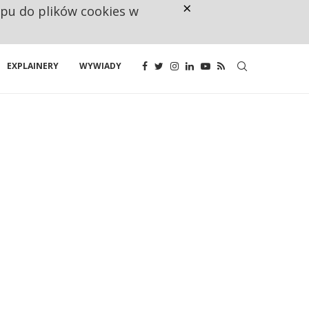
×
ępu do plików cookies w
160 ZNAKÓW TO ZA MAŁO. FUND
EXPLAINERY
WYWIADY