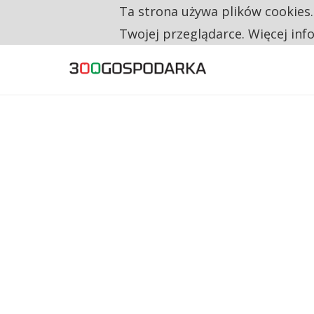
Ta strona używa plików cookies
TYLKO U NAS
NA JEDEN WAKAT PRZYPADAJĄ 62 ZGŁOSZ
Twojej przeglądarce. Więcej inf