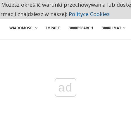
. Możesz określić warunki przechowywania lub dost
ENIA. WIELU KANDYDATÓW NIE ROZPOCZYNA PRACY
ormacji znajdziesz w naszej:
Polityce Cookies
WIADOMOŚCI
IMPACT
300RESEARCH
300KLIMAT
ad