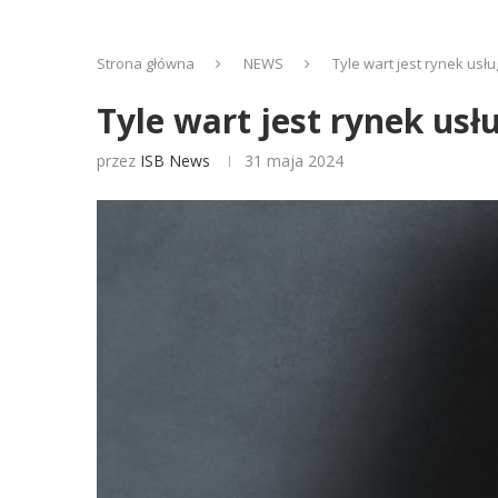
Strona główna
NEWS
Tyle wart jest rynek us
Tyle wart jest rynek u
przez
ISB News
31 maja 2024