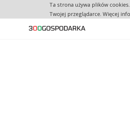
Ta strona używa plików cookies
TYLKO U NAS
RESTRYKCJE CHIN UDERZAJĄ W EUROPEJSKI
Twojej przeglądarce. Więcej inf