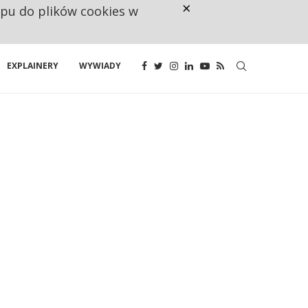
×
ępu do plików cookies w
CO TRZECIĄ ZŁOTÓWKĘ Z EMER
EXPLAINERY
WYWIADY