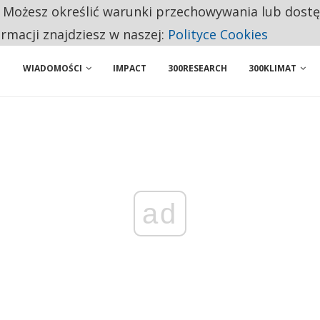
. Możesz określić warunki przechowywania lub dost
 PRZEMYSŁ. NA LIŚCIE SĄ DWA PODMIOTY Z POLSKI
ormacji znajdziesz w naszej:
Polityce Cookies
WIADOMOŚCI
IMPACT
300RESEARCH
300KLIMAT
ad