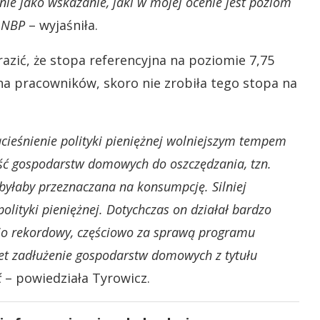
ie jako wskazanie, jaki w mojej ocenie jest poziom
u NBP
– wyjaśniła.
azić, że stopa referencyjna na poziomie 7,75
a pracowników, skoro nie zrobiła tego stopa na
ieśnienie polityki pieniężnej wolniejszym tempem
ść gospodarstw domowych do oszczędzania, tzn.
 byłaby przeznaczana na konsumpcję. Silniej
olityki pieniężnej. Dotychczas on działał bardzo
tnio rekordowy, częściowo za sprawą programu
awet zadłużenie gospodarstw domowych z tytułu
ć
– powiedziała Tyrowicz.