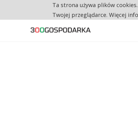
Ta strona używa plików cookies
TYLKO U NAS
CO TRZECIĄ ZŁOTÓWKĘ Z EMERYTURY SE
Twojej przeglądarce. Więcej inf