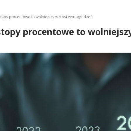
stopy procentowe to wolniejszy wzrost wynagrodzeń
 stopy procentowe to wolniejs