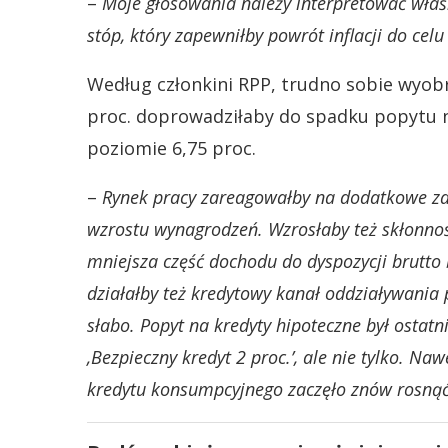
–
Moje głosowania należy interpretować właśn
stóp, który zapewniłby powrót inflacji do cel
Według członkini RPP, trudno sobie wyobr
proc. doprowadziłaby do spadku popytu n
poziomie 6,75 proc.
–
Rynek pracy zareagowałby na dodatkowe zac
wzrostu wynagrodzeń. Wzrosłaby też skłonno
mniejsza część dochodu do dyspozycji brutto
działałby też kredytowy kanał oddziaływania p
słabo. Popyt na kredyty hipoteczne był osta
‚Bezpieczny kredyt 2 proc.’, ale nie tylko. N
kredytu konsumpcyjnego zaczęło znów rosną