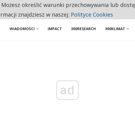
. Możesz określić warunki przechowywania lub dost
NIORZY PRZEZNACZAJĄ NA PODSTAWOWE ZAKUPY
ormacji znajdziesz w naszej:
Polityce Cookies
WIADOMOŚCI
IMPACT
300RESEARCH
300KLIMAT
ad