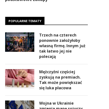
POPULARNE TEMATY
Trzech na czterech
ponownie założyłoby
własną firmę. Innym już
tak łatwo jej nie
polecają
Mężczyźni częściej
zyskują na premiach.
Tak może powiększać
się luka płacowa
Wojna w Ukrainie
zmienia mapę sojuszy.