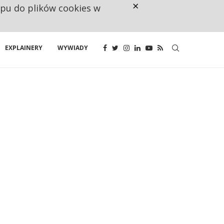
×
ępu do plików cookies w
NA JEDEN WAKAT PRZYPADAJĄ 
EXPLAINERY
WYWIADY