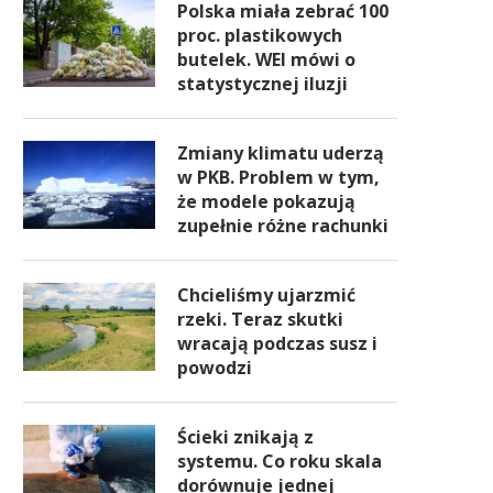
Polska miała zebrać 100
proc. plastikowych
butelek. WEI mówi o
statystycznej iluzji
Zmiany klimatu uderzą
w PKB. Problem w tym,
że modele pokazują
zupełnie różne rachunki
Chcieliśmy ujarzmić
rzeki. Teraz skutki
wracają podczas susz i
powodzi
Ścieki znikają z
systemu. Co roku skala
dorównuje jednej