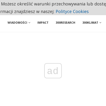
. Możesz określić warunki przechowywania lub dost
ENIA. WIELU KANDYDATÓW NIE ROZPOCZYNA PRACY
ormacji znajdziesz w naszej:
Polityce Cookies
WIADOMOŚCI
IMPACT
300RESEARCH
300KLIMAT
ad