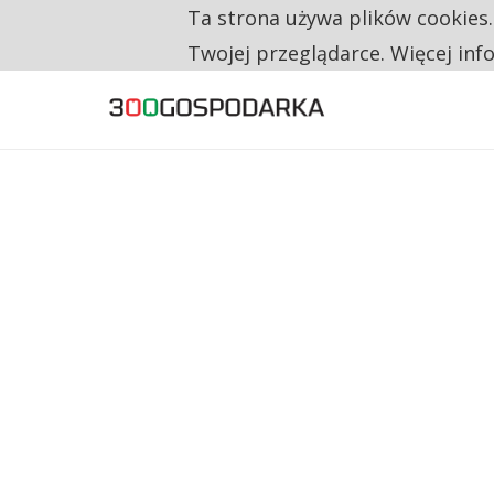
Ta strona używa plików cookies
TYLKO U NAS
NA JEDEN WAKAT PRZYPADAJĄ 62 ZGŁOSZ
Twojej przeglądarce. Więcej inf