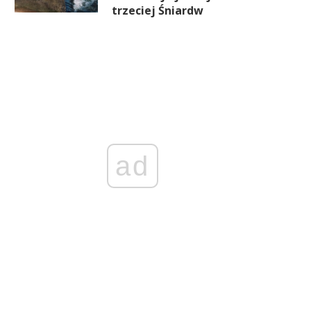
trzeciej Śniardw
ad