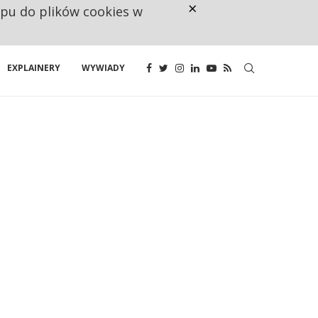
×
ępu do plików cookies w
160 ZNAKÓW TO ZA MAŁO. FUND
EXPLAINERY
WYWIADY