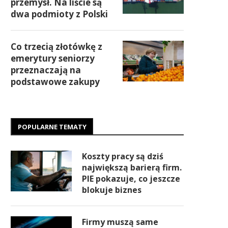
przemysł. Na liście są
dwa podmioty z Polski
Co trzecią złotówkę z
emerytury seniorzy
przeznaczają na
podstawowe zakupy
POPULARNE TEMATY
Koszty pracy są dziś
największą barierą firm.
PIE pokazuje, co jeszcze
blokuje biznes
Firmy muszą same