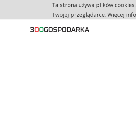
Ta strona używa plików cookies
TYLKO U NAS
CO TRZECIĄ ZŁOTÓWKĘ Z EMERYTURY SE
Twojej przeglądarce. Więcej inf