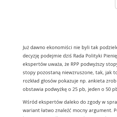
Już dawno ekonomiści nie byli tak podziel
decyzję podejmie dziś Rada Polityki Pienię
ekspertów uważa, że RPP podwyższy stopy
stopy pozostaną niewzruszone, tak, jak to
rozkład głosów pokazuje np. ankieta zr
obstawia podwyżkę o 25 pb, jeden o 50 pb
Wśród ekspertów daleko do zgody w spraw
wariant łatwo znaleźć mocny argument. Po