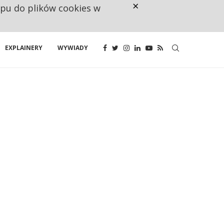
×
ępu do plików cookies w
NA JEDEN WAKAT PRZYPADAJĄ 
EXPLAINERY
WYWIADY