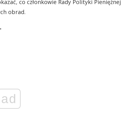
okazać, co członkowie Rady Polityki Pieniężnej
ych obrad.
…
ad