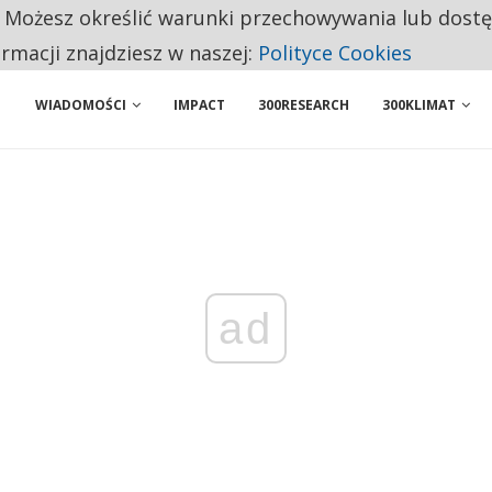
. Możesz określić warunki przechowywania lub dost
NIORZY PRZEZNACZAJĄ NA PODSTAWOWE ZAKUPY
ormacji znajdziesz w naszej:
Polityce Cookies
WIADOMOŚCI
IMPACT
300RESEARCH
300KLIMAT
ad