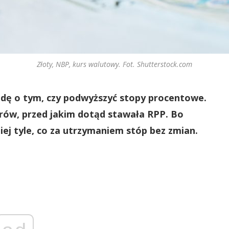
Złoty, NBP, kurs walutowy. Fot. Shutterstock.com
rodę o tym, czy podwyższyć stopy procentowe.
orów, przed jakim dotąd stawała RPP. Bo
ej tyle, co za utrzymaniem stóp bez zmian.