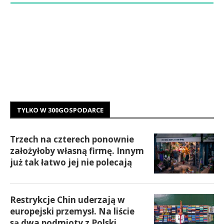
TYLKO W 300GOSPODARCE
Trzech na czterech ponownie
założyłoby własną firmę. Innym
już tak łatwo jej nie polecają
Restrykcje Chin uderzają w
europejski przemysł. Na liście
są dwa podmioty z Polski