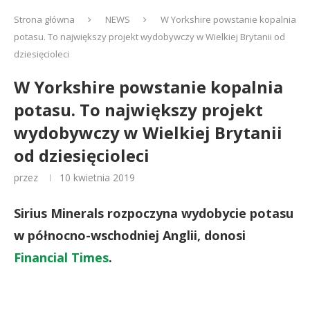
Strona główna
NEWS
W Yorkshire powstanie kopalnia
potasu. To największy projekt wydobywczy w Wielkiej Brytanii od
dziesięcioleci
W Yorkshire powstanie kopalnia
potasu. To największy projekt
wydobywczy w Wielkiej Brytanii
od dziesięcioleci
przez
10 kwietnia 2019
Sirius Minerals rozpoczyna wydobycie potasu
w północno-wschodniej Anglii, donosi
Financial Times
.