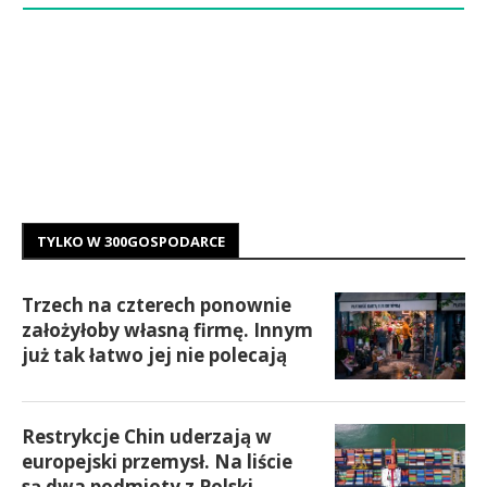
TYLKO W 300GOSPODARCE
Trzech na czterech ponownie
założyłoby własną firmę. Innym
już tak łatwo jej nie polecają
Restrykcje Chin uderzają w
europejski przemysł. Na liście
są dwa podmioty z Polski