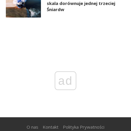
skala dorównuje jednej trzeciej
Śniardw
ad
O nas
Kontakt
Polityka Prywatności