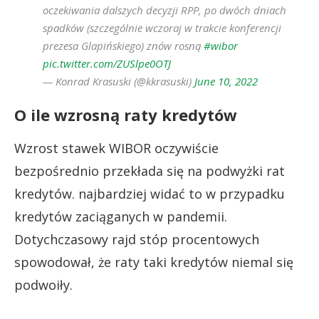
oczekiwania dalszych decyzji RPP, po dwóch dniach
spadków (szczególnie wczoraj w trakcie konferencji
prezesa Glapińskiego) znów rosną
#wibor
pic.twitter.com/ZUSlpe0OTJ
— Konrad Krasuski (@kkrasuski)
June 10, 2022
O ile wzrosną raty kredytów
Wzrost stawek WIBOR oczywiście
bezpośrednio przekłada się na podwyżki rat
kredytów. najbardziej widać to w przypadku
kredytów zaciąganych w pandemii.
Dotychczasowy rajd stóp procentowych
spowodował, że raty taki kredytów niemal się
podwoiły.