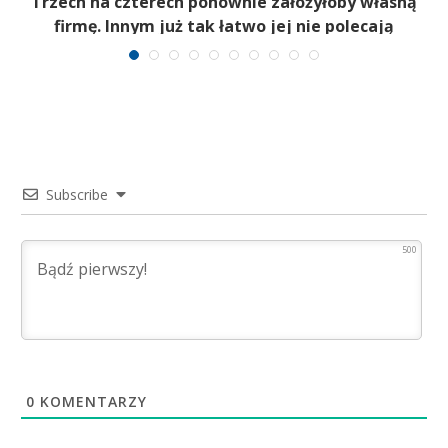
b
Trzech na czterech ponownie założyłoby własną
firmę. Innym już tak łatwo jej nie polecają
Subscribe
500
0
KOMENTARZY