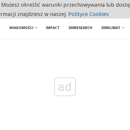
. Możesz określić warunki przechowywania lub dost
 PRZEMYSŁ. NA LIŚCIE SĄ DWA PODMIOTY Z POLSKI
ormacji znajdziesz w naszej:
Polityce Cookies
WIADOMOŚCI
IMPACT
300RESEARCH
300KLIMAT
ad