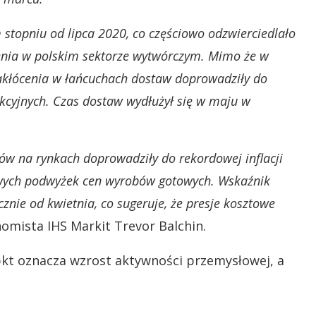
topniu od lipca 2020, co częściowo odzwierciedlało
ienia w polskim sektorze wytwórczym. Mimo że w
akłócenia w łańcuchach dostaw doprowadziły do
ukcyjnych. Czas dostaw wydłużył się w maju w
w na rynkach doprowadziły do rekordowej inflacji
dowych podwyżek cen wyrobów gotowych. Wskaźnik
znie od kwietnia, co sugeruje, że presje kosztowe
omista IHS Markit Trevor Balchin.
kt oznacza wzrost aktywności przemysłowej, a