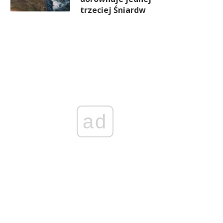
trzeciej Śniardw
ad