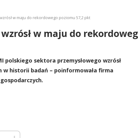
 wzrósł w maju do rekordowego poziomu 57,2 pkt
i wzrósł w maju do rekordoweg
I polskiego sektora przemysłowego wzrósł
m w historii badań – poinformowała firma
 gospodarczych.