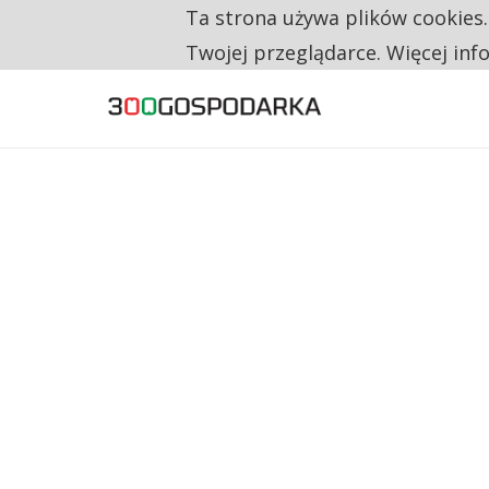
Ta strona używa plików cookies
TYLKO U NAS
RESTRYKCJE CHIN UDERZAJĄ W EUROPEJSKI
Twojej przeglądarce. Więcej inf