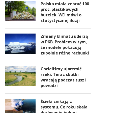
Polska miała zebrać 100
proc. plastikowych
butelek. WEI mówi o
statystycznej iluzji
Zmiany klimatu uderzą
w PKB. Problem w tym,
że modele pokazują
zupełnie różne rachunki
Chcieliśmy ujarzmić
rzeki. Teraz skutki
wracają podczas susz i
powodzi
Ścieki znikają z
systemu. Co roku skala
dorównuje jednej