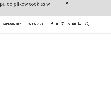
×
ępu do plików cookies w
CO TRZECIĄ ZŁOTÓWKĘ Z EMER
EXPLAINERY
WYWIADY