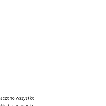
ołączono wszystko
akie jak zerwania