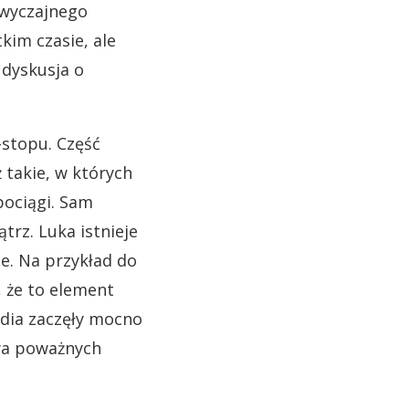
zwyczajnego
kim czasie, ale
 dyskusja o
-stopu. Część
 takie, w których
pociągi. Sam
trz. Luka istnieje
ze. Na przykład do
, że to element
edia zaczęły mocno
awa poważnych