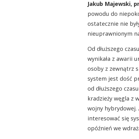
Jakub Majewski, pr
powodu do niepokoj
ostatecznie nie by
nieuprawnionym na
Od dłuższego czasu
wynikała z awarii u
osoby z zewnątrz s
system jest dość pr
od dłuższego czasu 
kradzieży węgla z 
wojny hybrydowej. 
interesować się sy
opóźnień we wdraża