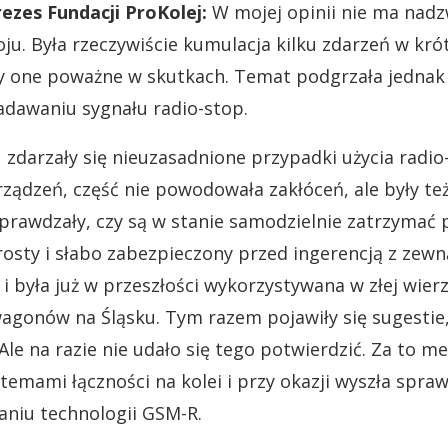
ezes Fundacji ProKolej:
W mojej opinii nie ma nad
u. Była rzeczywiście kumulacja kilku zdarzeń w krót
ły one poważne w skutkach. Temat podgrzała jednak
dawaniu sygnału radio-stop.
 zdarzały się nieuzasadnione przypadki użycia radio
rządzeń, część nie powodowała zakłóceń, ale były też
prawdzały, czy są w stanie samodzielnie zatrzymać 
osty i słabo zabezpieczony przed ingerencją z zewną
i była już w przeszłości wykorzystywana w złej wier
wagonów na Śląsku. Tym razem pojawiły się sugestie
Ale na razie nie udało się tego potwierdzić. Za to m
stemami łączności na kolei i przy okazji wyszła spr
niu technologii GSM-R.