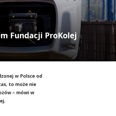
em Fundacji ProKolej
dzonej w Polsce od
zas, to może nie
wozów – mówi w
ej.