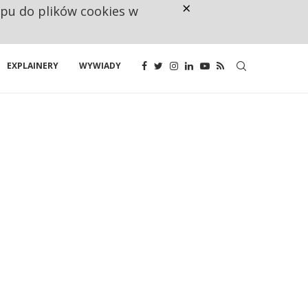
×
ępu do plików cookies w
160 ZNAKÓW TO ZA MAŁO. FUND
EXPLAINERY
WYWIADY