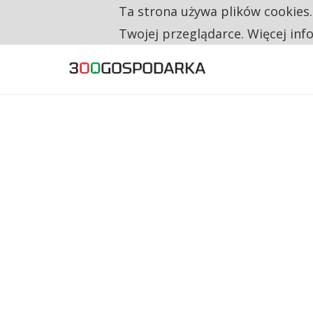
Ta strona używa plików cookies
TYLKO U NAS
NA JEDEN WAKAT PRZYPADAJĄ 62 ZGŁOSZ
Twojej przeglądarce. Więcej inf