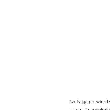
Szukając potwierdz
razem. Trzy wykolej