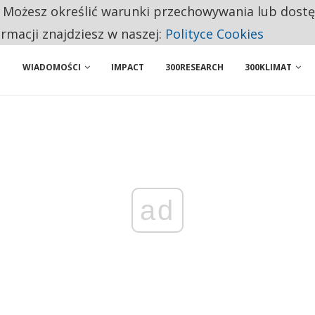
. Możesz określić warunki przechowywania lub dost
ENIA. WIELU KANDYDATÓW NIE ROZPOCZYNA PRACY
ormacji znajdziesz w naszej:
Polityce Cookies
WIADOMOŚCI
IMPACT
300RESEARCH
300KLIMAT
ad