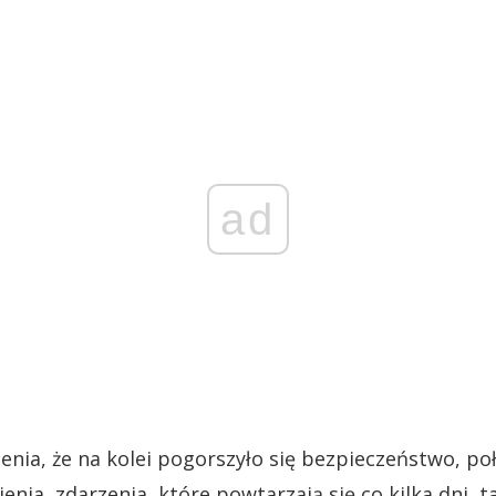
ad
enia, że na kolei pogorszyło się bezpieczeństwo, p
enia, zdarzenia, które powtarzają się co kilka dni, t