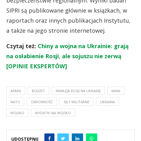
bezpieczeństwie regionalnym. Wyniki badań
SIPRI są publikowane głównie w książkach, w
raportach oraz innych publikacjach Instytutu,
a także na jego stronie internetowej.
Czytaj też:
Chiny a wojna na Ukrainie: grają
na osłabienie Rosji, ale sojuszu nie zerwą
[OPINIE EKSPERTÓW]
ARMIA
BUDŻET
INWAZJA ROSJI NA UKRAINĘ
MAIN
NATO
OBRONNOŚĆ
SIŁY MILITARNE
UKRAINA
WOJSKO
WYDATKI NA WOJSKO
UDOSTĘPNIJ