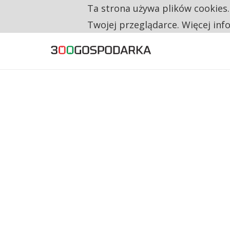
Ta strona używa plików cookies
TYLKO U NAS
RESTRYKCJE CHIN UDERZAJĄ W EUROPEJSKI
Twojej przeglądarce. Więcej inf