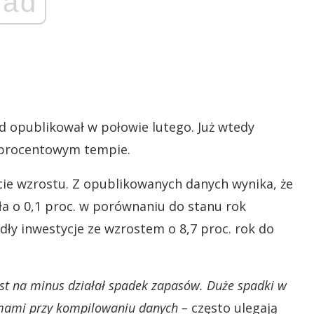
ad
d opublikował w połowie lutego. Już wtedy
1-procentowym tempie.
ie wzrostu. Z opublikowanych danych wynika, że
a o 0,1 proc. w porównaniu do stanu rok
dły inwestycje ze wzrostem o 8,7 proc. rok do
ast na minus działał spadek zapasów. Duże spadki w
emami przy kompilowaniu danych –
często ulegają