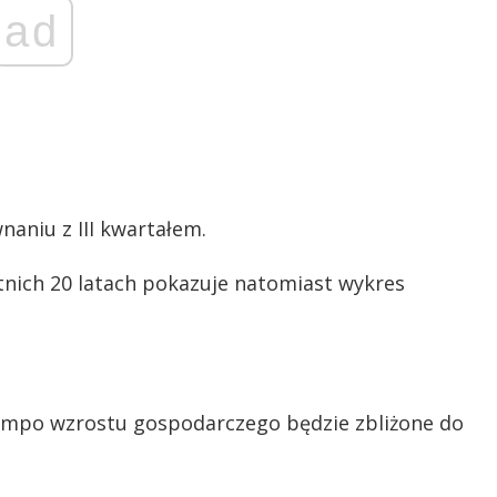
ad
naniu z III kwartałem.
tnich 20 latach pokazuje natomiast wykres
tempo wzrostu gospodarczego będzie zbliżone do