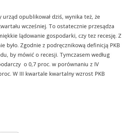
 urząd opublikował dziś, wynika też, że
wartału wcześniej. To ostatecznie przesądza
miękkie lądowanie gospodarki, czy tez recesję. Z
nie było. Zgodnie z podręcznikową definicją PKB
ędu, by mówić o recesji. Tymczasem według
odarczy o 0,7 proc. w porównaniu z IV
proc. W III kwartale kwartalny wzrost PKB