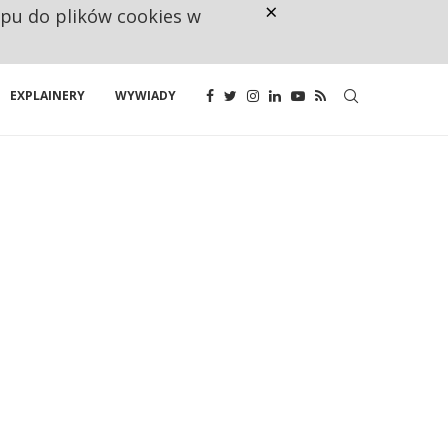
×
ępu do plików cookies w
CO TRZECIĄ ZŁOTÓWKĘ Z EMER
EXPLAINERY
WYWIADY