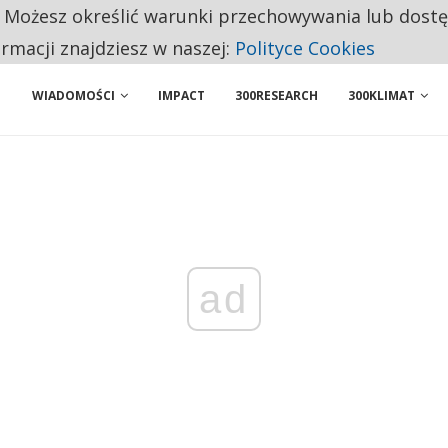
. Możesz określić warunki przechowywania lub dost
 PRZEMYSŁ. NA LIŚCIE SĄ DWA PODMIOTY Z POLSKI
ormacji znajdziesz w naszej:
Polityce Cookies
WIADOMOŚCI
IMPACT
300RESEARCH
300KLIMAT
ad