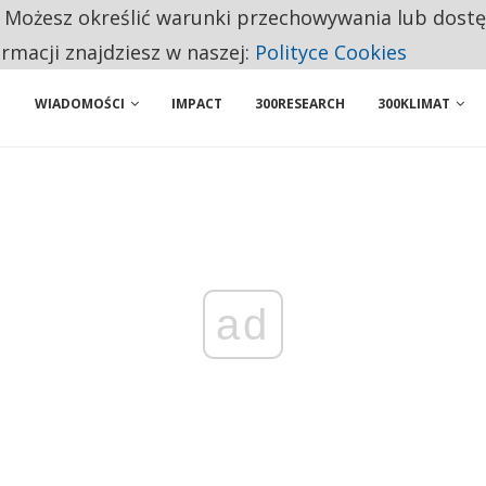
. Możesz określić warunki przechowywania lub dost
NIORZY PRZEZNACZAJĄ NA PODSTAWOWE ZAKUPY
ormacji znajdziesz w naszej:
Polityce Cookies
WIADOMOŚCI
IMPACT
300RESEARCH
300KLIMAT
ad