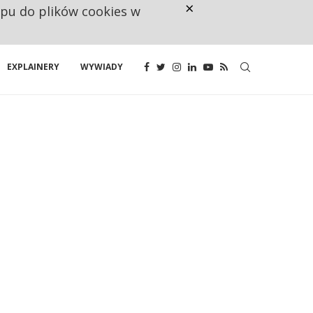
×
ępu do plików cookies w
NA JEDEN WAKAT PRZYPADAJĄ 
EXPLAINERY
WYWIADY