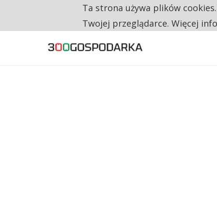
Ta strona używa plików cookies
TYLKO U NAS
CO TRZECIĄ ZŁOTÓWKĘ Z EMERYTURY SE
Twojej przeglądarce. Więcej inf