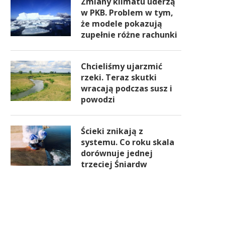
Zmiany klimatu uderzą
w PKB. Problem w tym,
że modele pokazują
zupełnie różne rachunki
Chcieliśmy ujarzmić
rzeki. Teraz skutki
wracają podczas susz i
powodzi
Ścieki znikają z
systemu. Co roku skala
dorównuje jednej
trzeciej Śniardw