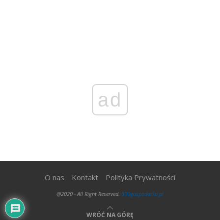
ad
O nas
Kontakt
Polityka Prywatności
@2020 - All Right Reserved.
300gospodarka.pl
WRÓĆ NA GÓRĘ