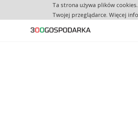
Ta strona używa plików cookies
TYLKO U NAS
RESTRYKCJE CHIN UDERZAJĄ W EUROPEJSKI
Twojej przeglądarce. Więcej inf