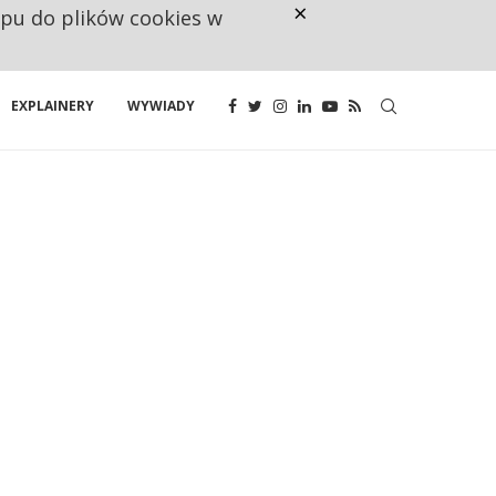
×
ępu do plików cookies w
CO TRZECIĄ ZŁOTÓWKĘ Z EMER
EXPLAINERY
WYWIADY