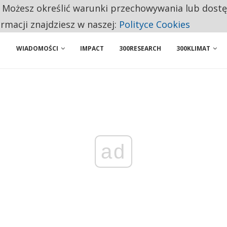
. Możesz określić warunki przechowywania lub dost
 PRZEMYSŁ. NA LIŚCIE SĄ DWA PODMIOTY Z POLSKI
ormacji znajdziesz w naszej:
Polityce Cookies
WIADOMOŚCI
IMPACT
300RESEARCH
300KLIMAT
ad