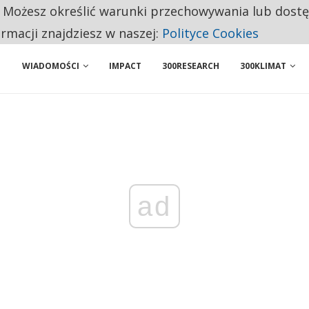
. Możesz określić warunki przechowywania lub dost
NIORZY PRZEZNACZAJĄ NA PODSTAWOWE ZAKUPY
ormacji znajdziesz w naszej:
Polityce Cookies
WIADOMOŚCI
IMPACT
300RESEARCH
300KLIMAT
ad