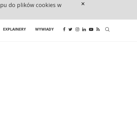
×
ępu do plików cookies w
NA JEDEN WAKAT PRZYPADAJĄ 
EXPLAINERY
WYWIADY