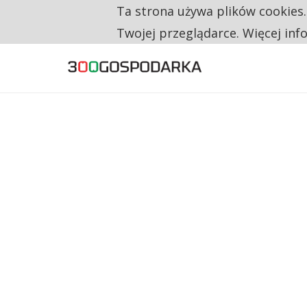
Ta strona używa plików cookies
TYLKO U NAS
CO TRZECIĄ ZŁOTÓWKĘ Z EMERYTURY SE
Twojej przeglądarce. Więcej inf