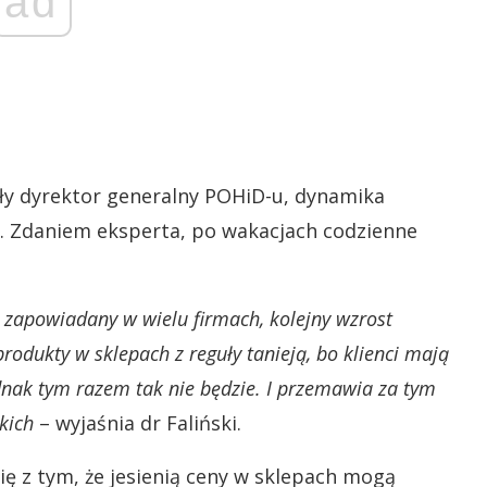
ad
były dyrektor generalny POHiD-u, dynamika
a. Zdaniem eksperta, po wakacjach codzienne
apowiadany w wielu firmach, kolejny wzrost
odukty w sklepach z reguły tanieją, bo klienci mają
dnak tym razem tak nie będzie. I przemawia za tym
kich
– wyjaśnia dr Faliński.
się z tym, że jesienią ceny w sklepach mogą