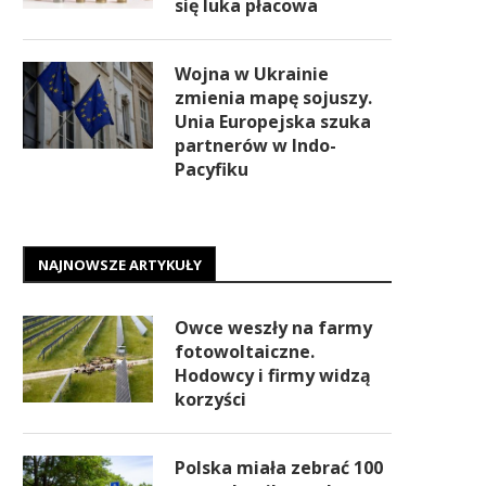
się luka płacowa
Wojna w Ukrainie
zmienia mapę sojuszy.
Unia Europejska szuka
partnerów w Indo-
Pacyfiku
NAJNOWSZE ARTYKUŁY
Owce weszły na farmy
fotowoltaiczne.
Hodowcy i firmy widzą
korzyści
Polska miała zebrać 100