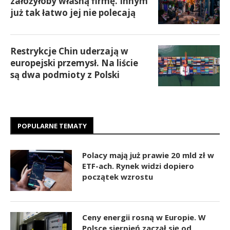
założyłoby własną firmę. Innym
już tak łatwo jej nie polecają
Restrykcje Chin uderzają w
europejski przemysł. Na liście
są dwa podmioty z Polski
POPULARNE TEMATY
Polacy mają już prawie 20 mld zł w
ETF-ach. Rynek widzi dopiero
początek wzrostu
Ceny energii rosną w Europie. W
Polsce sierpień zaczął się od