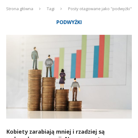
Strona główna
Tagi
Posty otagowane jako "podwyżki"
PODWYŻKI
Kobiety zarabiają mniej i rzadziej są