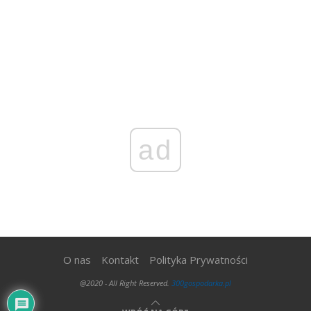
ad
O nas
Kontakt
Polityka Prywatności
@2020 - All Right Reserved.
300gospodarka.pl