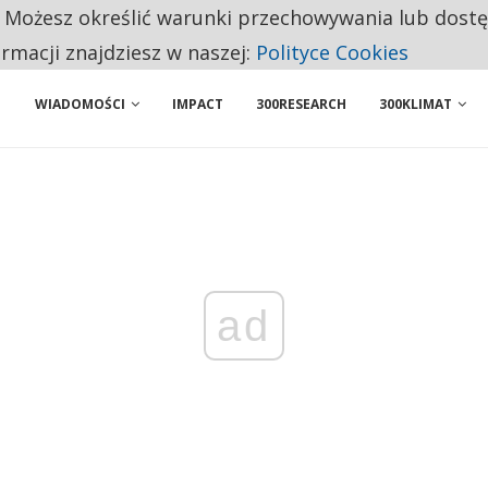
. Możesz określić warunki przechowywania lub dost
NIORZY PRZEZNACZAJĄ NA PODSTAWOWE ZAKUPY
ormacji znajdziesz w naszej:
Polityce Cookies
WIADOMOŚCI
IMPACT
300RESEARCH
300KLIMAT
ad