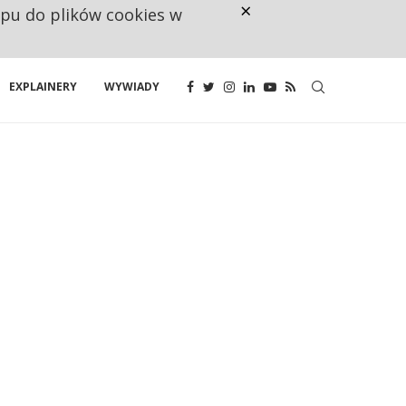
×
ępu do plików cookies w
NA JEDEN WAKAT PRZYPADAJĄ 
EXPLAINERY
WYWIADY