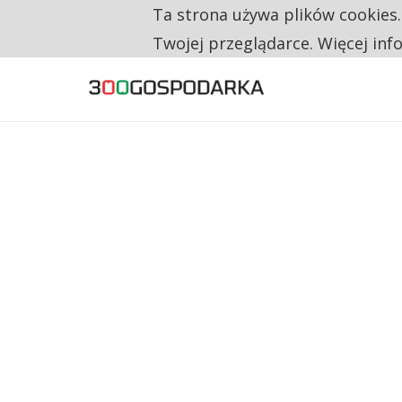
Ta strona używa plików cookies
TYLKO U NAS
CO TRZECIĄ ZŁOTÓWKĘ Z EMERYTURY SE
Twojej przeglądarce. Więcej inf