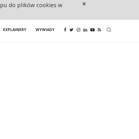
×
ępu do plików cookies w
NA JEDEN WAKAT PRZYPADAJĄ 
EXPLAINERY
WYWIADY