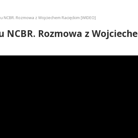
iu NCBR. Rozmowa z Wojciechem Racięckim [WIDEO]
iu NCBR. Rozmowa z Wojciech