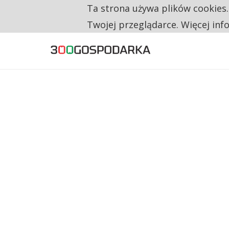
Ta strona używa plików cookies
TYLKO U NAS
CO TRZECIĄ ZŁOTÓWKĘ Z EMERYTURY SE
Twojej przeglądarce. Więcej inf