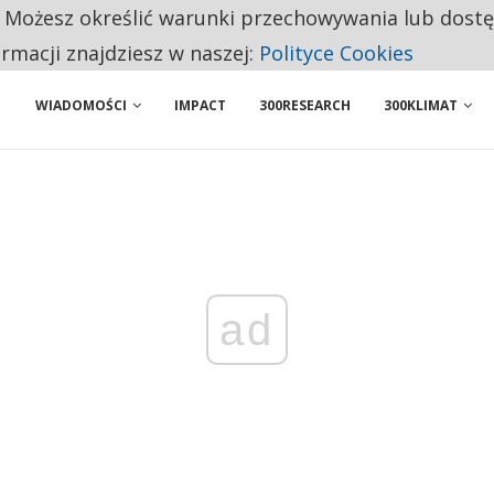
. Możesz określić warunki przechowywania lub dost
NIORZY PRZEZNACZAJĄ NA PODSTAWOWE ZAKUPY
ormacji znajdziesz w naszej:
Polityce Cookies
WIADOMOŚCI
IMPACT
300RESEARCH
300KLIMAT
ad