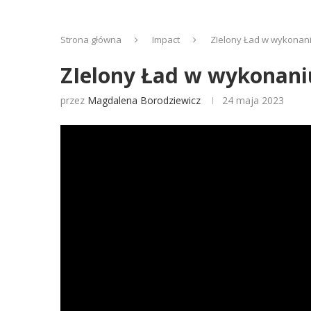
Strona główna
Impact
ZIelony Ład w wykonan
ZIelony Ład w wykonan
przez
Magdalena Borodziewicz
24 maja 2023