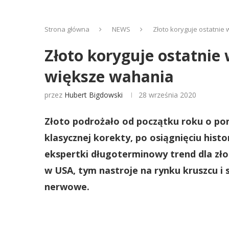
Strona główna
NEWS
Złoto koryguje ostatni
Złoto koryguje ostatni
większe wahania
przez
Hubert Bigdowski
28 września 2020
Złoto podrożało od początku roku o pona
klasycznej korekty, po osiągnięciu hist
ekspertki długoterminowy trend dla zło
w USA, tym nastroje na rynku kruszcu i
nerwowe.