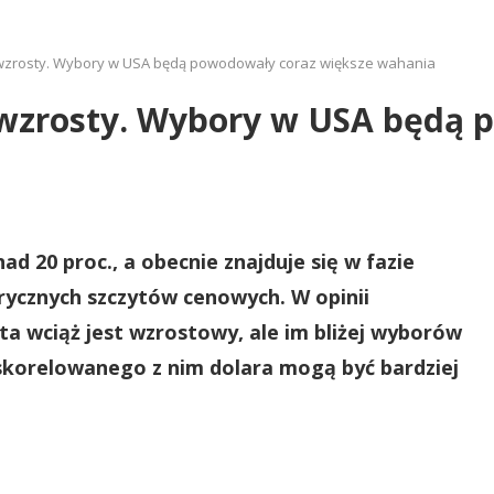
e wzrosty. Wybory w USA będą powodowały coraz większe wahania
e wzrosty. Wybory w USA będą
d 20 proc., a obecnie znajduje się w fazie
orycznych szczytów cenowych. W opinii
ta wciąż jest wzrostowy, ale im bliżej wyborów
 skorelowanego z nim dolara mogą być bardziej