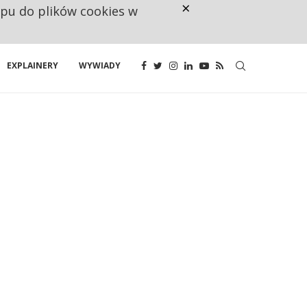
×
ępu do plików cookies w
NA JEDEN WAKAT PRZYPADAJĄ 
EXPLAINERY
WYWIADY