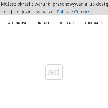
. Możesz określić warunki przechowywania lub dost
NIORZY PRZEZNACZAJĄ NA PODSTAWOWE ZAKUPY
ormacji znajdziesz w naszej:
Polityce Cookies
WIADOMOŚCI
IMPACT
300RESEARCH
300KLIMAT
ad