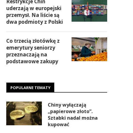
Restrykcje Chin
uderzają w europejski
przemysł. Na liście są
dwa podmioty z Polski
Co trzecią złotówkę z
emerytury seniorzy
przeznaczają na
podstawowe zakupy
POPULARNE TEMATY
Chiny wyłączają
„papierowe złoto”.
Sztabki nadal można
kupować