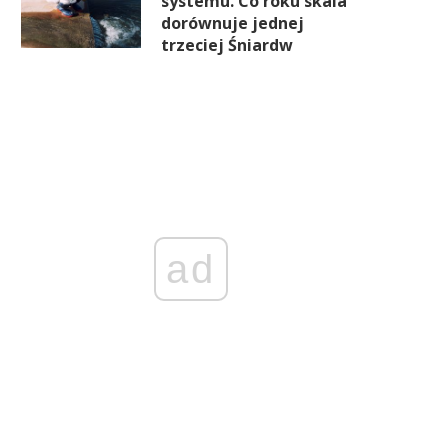
systemu. Co roku skala
dorównuje jednej
trzeciej Śniardw
ad