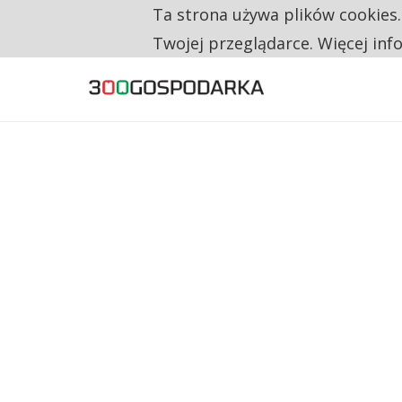
Ta strona używa plików cookies
TYLKO U NAS
CO TRZECIĄ ZŁOTÓWKĘ Z EMERYTURY SE
Twojej przeglądarce. Więcej inf