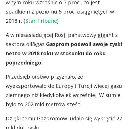
w tym roku wzrośnie o 3 proc., co jest
spadkiem z poziomu 5 proc. osiągniętych w
2018 r. (
Star Tribune
)
A w niesąsiadującej Rosji państwowy gigant z
sektora oil&gas
Gazprom podwoił swoje zyski
netto w 2018 roku w stosunku do roku
poprzedniego.
Przedsiębiorstwo przyznało, że
wyeksportowało do Europy i Turcji więcej gazu
ziemnego niż kiedykolwiek wcześniej. W sumie
było to 202 mld metrów sześc.
Dzięki temu Gazpromowi udało się wykręcić 27
mld dol. zysku.