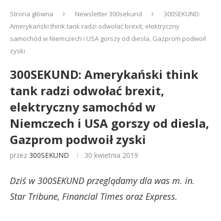
Strona główna
Newsletter 300sekund
300SEKUND:
Amerykański think tank radzi odwołać brexit, elektryczny
samochód w Niemczech i USA gorszy od diesla, Gazprom podwoił
zyski
300SEKUND: Amerykański think
tank radzi odwołać brexit,
elektryczny samochód w
Niemczech i USA gorszy od diesla,
Gazprom podwoił zyski
przez
300SEKUND
30 kwietnia 2019
Dziś w 300SEKUND przeglądamy dla was m. in.
Star Tribune, Financial Times oraz Express.