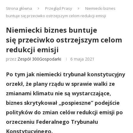
Strona główna
Przegląd Prasy
Niemiecki biznes
buntuje się przeciwko ostrzejszym celom redukcji emisji
Niemiecki biznes buntuje
się przeciwko ostrzejszym celom
redukcji emisji
przez
Zespół 300Gospodarki
6 maja 2021
Po tym jak niemiecki trybunał konstytucyjny
orzekł, że plany rządu w sprawie walki ze
zmianami klimatu nie są wystarczające,
biznes skrytykował „pospieszne” podejście
polityków do zmian celów redukcji emisji po
orzeczeniu Federalnego Trybunału
Konstytucyjnego.