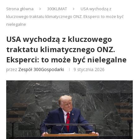
Strona główna
300KLIMAT
USA wychodzą z
kluczowego traktatu klimatycznego ONZ. Eksperci: to może być
nielegalne
USA wychodzą z kluczowego
traktatu klimatycznego ONZ.
Eksperci: to może być nielegalne
przez
Zespół 300Gospodarki
9 stycznia 2026