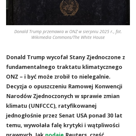
Donald Trump przemawia w ONZ w sierpniu 2025 r., fot.
Wikimedia Commons/The White House
Donald Trump wycofał Stany Zjednoczone z
fundamentalnego traktatu klimatycznego
ONZ – i być może zrobił to nielegalnie.
Decyzja o opuszczeniu Ramowej Konwencji
Narodów Zjednoczonych w sprawie zmian
klimatu (UNFCCC), ratyfikowanej
jednogłośnie przez Senat USA ponad 30 lat
temu, wywołała falę krytyki i wątpliwości
prawnych. Jak
podaje
Reuters, część