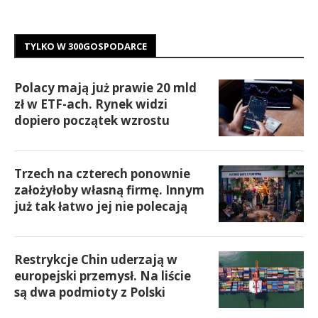
TYLKO W 300GOSPODARCE
Polacy mają już prawie 20 mld
zł w ETF-ach. Rynek widzi
dopiero początek wzrostu
Trzech na czterech ponownie
założyłoby własną firmę. Innym
już tak łatwo jej nie polecają
Restrykcje Chin uderzają w
europejski przemysł. Na liście
są dwa podmioty z Polski