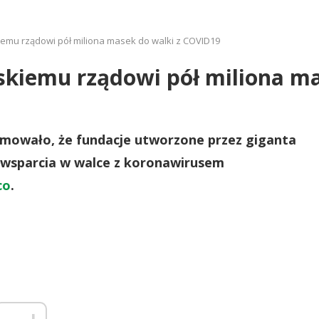
kiemu rządowi pół miliona masek do walki z COVID19
jskiemu rządowi pół miliona m
rmowało, że fundacje utworzone przez giganta
 wsparcia w walce z koronawirusem
co
.