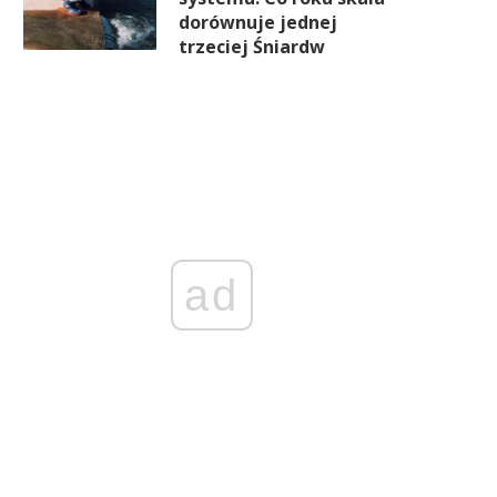
Cyfrowa pieczątka nie zbada
ETF-y sprzedają, banki cent
dorównuje jednej
erca. Problem medycyny pracy
kupują. Rynek złota zmien
trzeciej Śniardw
jest znacznie głębszy
układ sił
ad