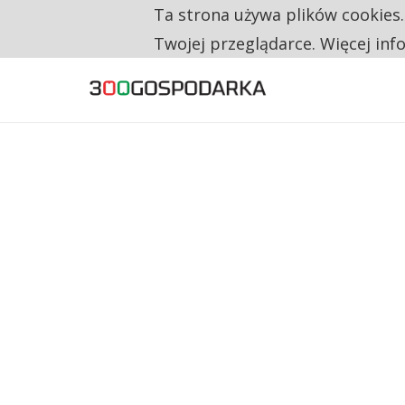
Ta strona używa plików cookies
TYLKO U NAS
RESTRYKCJE CHIN UDERZAJĄ W EUROPEJSKI
Twojej przeglądarce. Więcej inf