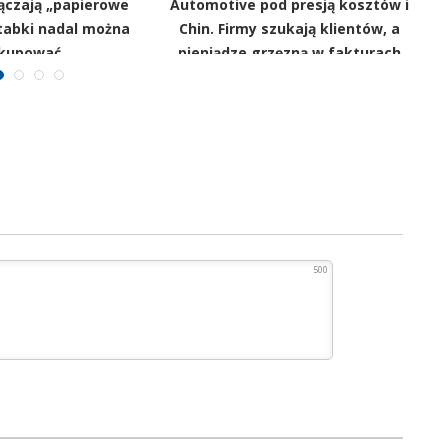
ączają „papierowe
Automotive pod presją kosztów i
ztabki nadal można
Chin. Firmy szukają klientów, a
s
kupować
pieniądze grzęzną w fakturach
500