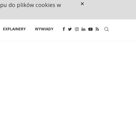
×
ępu do plików cookies w
CO TRZECIĄ ZŁOTÓWKĘ Z EMER
EXPLAINERY
WYWIADY