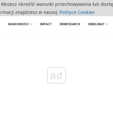
. Możesz określić warunki przechowywania lub dost
 PRZEMYSŁ. NA LIŚCIE SĄ DWA PODMIOTY Z POLSKI
ormacji znajdziesz w naszej:
Polityce Cookies
WIADOMOŚCI
IMPACT
300RESEARCH
300KLIMAT
ad