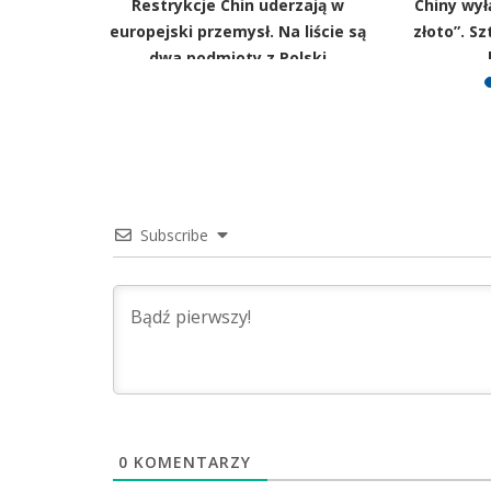
zębów, a
Restrykcje Chin uderzają w
Chiny wył
 Problem
europejski przemysł. Na liście są
złoto”. S
Polaków
dwa podmioty z Polski
Subscribe
0
KOMENTARZY