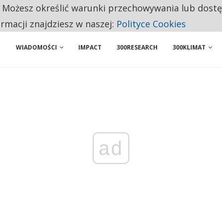
. Możesz określić warunki przechowywania lub dost
BY WŁASNĄ FIRMĘ. INNYM JUŻ TAK ŁATWO JEJ NIE POLECAJĄ
ormacji znajdziesz w naszej:
Polityce Cookies
WIADOMOŚCI
IMPACT
300RESEARCH
300KLIMAT
ad