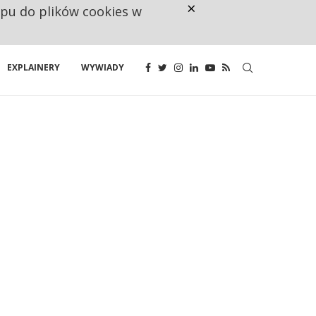
×
ępu do plików cookies w
RESTRYKCJE CHIN UDERZAJĄ W E
EXPLAINERY
WYWIADY