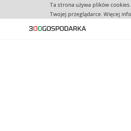
Ta strona używa plików cookies
TYLKO U NAS
TRZECH NA CZTERECH PONOWNIE ZAŁOŻYŁO
Twojej przeglądarce. Więcej inf