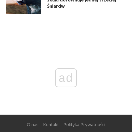
Śniardw
ad
O nas
Kontakt
Polityka Prywatności